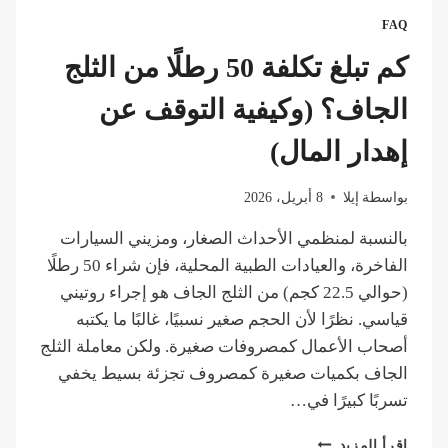
الدليل
FAQ
النهائي
للسلامة
كم تبلغ تكلفة 50 رطلًا من الثلج
للمبتدئين
الجاف؟ (وكيفية التوقف عن
إهدار المال)
بواسطة
إيلا
8 أبريل، 2026
بالنسبة لمنظمي الأحداث الصغار، ومزيني السيارات
الفاخرة، والعيادات الطبية المحلية، فإن شراء 50 رطلًا
(حوالي 22.5 كجم) من الثلج الجاف هو إجراء روتيني
قياسي. نظرًا لأن الحجم صغير نسبيًا، غالبًا ما يكتبه
أصحاب الأعمال كمصروفات صغيرة. ولكن معاملة الثلج
الجاف بكميات صغيرة كمصروف تجزئة بسيط يخفي
تسربًا كبيرًا في…
كم
إقرأ المزيد