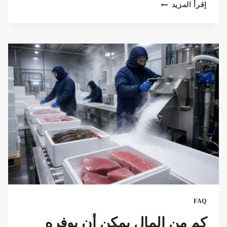
كم
إقرأ المزيد
تبلغ
تكلفة
100
رطل
من
الثلج
الجاف؟
(دليل
2026)
FAQ
كم من المال يمكن أن يوفره