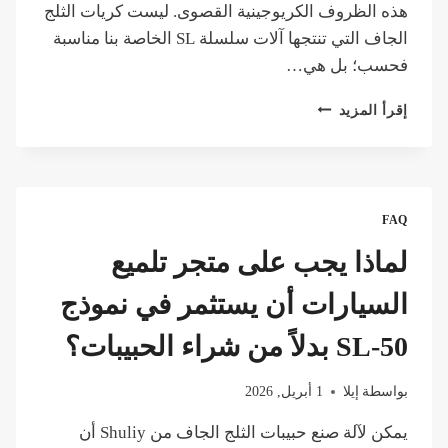
هذه الظروف الكريوجينية القصوى. ليست كريات الثلج
الجاف التي تنتجها آلات سلسلة SL الخاصة بنا مناسبة
فحسب؛ بل هي…
هل
إقرأ المزيد
يمكن
استخدام
كريات
الثلج
الجاف
FAQ
لنقل
اللقاحات
لماذا يجب على متجر تلميع
الحساسة
لدرجة
السيارات أن يستثمر في نموذج
الحرارة؟
SL-50 بدلاً من شراء الحبيبات؟
بواسطة
إيلا
1 أبريل, 2026
يمكن لآلة صنع حبيبات الثلج الجاف من Shuliy أن