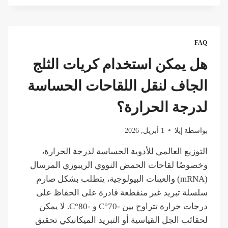
المال
يمكن
أن
يوفره
FAQ
إنتاج
الثلج
هل يمكن استخدام كريات الثلج
الجاف
في
الجاف لنقل اللقاحات الحساسة
الموقع
لموزع
لدرجة الحرارة؟
المأكولات
البحرية؟
بواسطة
إيلا
1 أبريل, 2026
التوزيع العالمي للأدوية الحساسة لدرجة الحرارة،
وخصوصًا لقاحات الحمض النووي الريبوزي المرسال
(mRNA) والعينات البيولوجية، يتطلب بشكل صارم
سلسلة تبريد غير منقطعة قادرة على الحفاظ على
درجات حرارة تتراوح بين -70°C و -80°C. لا يمكن
لحقائب الجل القياسية أو التبريد الميكانيكي تحقيق