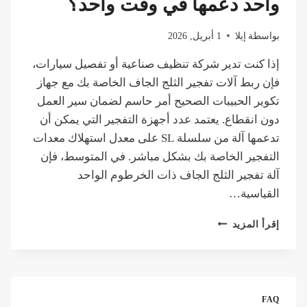
واحد دعمها في وقت واحد؟
بدلاً
من
بواسطة
إيلا
1 أبريل, 2026
شراء
الحبيبات؟
إذا كنت تدير شركة تنظيف صناعية أو تفصيل سيارات،
فإن ربط آلات تفجير الثلج الجاف الخاصة بك مع جهاز
تكوير الحبيبات الصحيح أمر حاسم لضمان سير العمل
دون انقطاع. يعتمد عدد أجهزة التفجير التي يمكن أن
تدعمها آلة من سلسلة SL على معدل استهلاك معدات
التفجير الخاصة بك بشكل مباشر. في المتوسط، فإن
آلة تفجير الثلج الجاف ذات الخرطوم الواحد
القياسية…
كم
إقرأ المزيد
عدد
أجهزة
تنظيف
الثلج
الجاف
FAQ