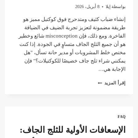
بواسطة
إيلا
8 أبريل، 2026
إنشاء ضباب كثيف ومتدحرج فوق كوكتيل مميز هو
طريقة مضمونة لتعزيز تجربة الضيف في الضيافة
الفاخرة. ومع ذلك، فإن misconception شائع وخطير
هو أن جميع الثلج الجاف متساوٍ في الجودة. إذا كنت
مختص خلط المشروبات أو مدير حانة تسأل، "هل
يمكنني شراء ثلج جاف خصيصًا للكوكتيلات؟" فإن
الإجابة هي…
هل
إقرأ المزيد
يمكنك
شراء
الثلج
الجاف
للكوكتيلات؟
FAQ
أين
تجده
الإسعافات الأولية للثلج الجاف: