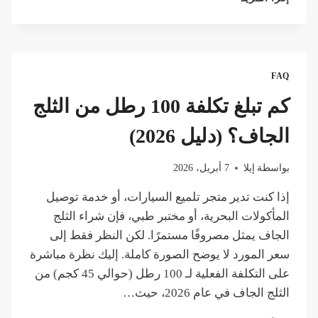
تبلغ
تكلفة
50
رطلًا
من
FAQ
الثلج
الجاف؟
كم تبلغ تكلفة 100 رطل من الثلج
(وكيفية
التوقف
الجاف؟ (دليل 2026)
عن
إهدار
بواسطة
إيلا
7 أبريل، 2026
المال)
إذا كنت تدير متجر تلميع السيارات، أو خدمة توصيل
المأكولات البحرية، أو مختبر طبي، فإن شراء الثلج
الجاف يمثل مصروفًا مستمرًا. لكن النظر فقط إلى
سعر المورد لا يوضح الصورة كاملة. إليك نظرة مباشرة
على التكلفة الفعلية لـ 100 رطل (حوالي 45 كجم) من
الثلج الجاف في عام 2026، حيث…