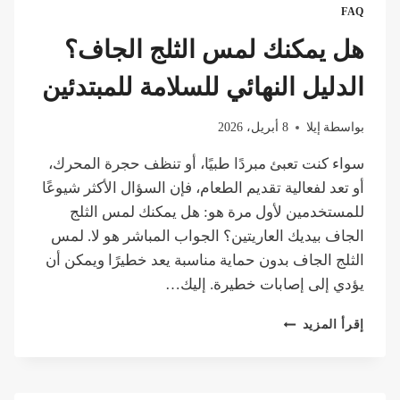
تفعل
FAQ
في
حالة
هل يمكنك لمس الثلج الجاف؟
التجمد
أو
الدليل النهائي للسلامة للمبتدئين
الاختناق
بثاني
بواسطة
إيلا
8 أبريل، 2026
أكسيد
الكربون؟
سواء كنت تعبئ مبردًا طبيًا، أو تنظف حجرة المحرك،
أو تعد لفعالية تقديم الطعام، فإن السؤال الأكثر شيوعًا
للمستخدمين لأول مرة هو: هل يمكنك لمس الثلج
الجاف بيديك العاريتين؟ الجواب المباشر هو لا. لمس
الثلج الجاف بدون حماية مناسبة يعد خطيرًا ويمكن أن
يؤدي إلى إصابات خطيرة. إليك…
هل
إقرأ المزيد
يمكنك
لمس
الثلج
الجاف؟