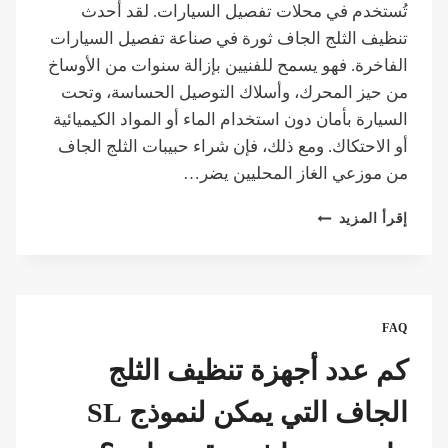
تُستخدم في محلات تفصيل السيارات. لقد أحدث
تنظيف الثلج الجاف ثورة في صناعة تفصيل السيارات
الفاخرة. فهو يسمح للفنيين بإزالة سنوات من الأوساخ
من حيز المحرك، وأسلاك التوصيل الحساسة، وتحت
السيارة بأمان دون استخدام الماء أو المواد الكيميائية
أو الاحتكاك. ومع ذلك، فإن شراء حبيبات الثلج الجاف
من موزعي الغاز المحليين يضر…
لماذا
إقرأ المزيد
يجب
على
متجر
تلميع
السيارات
FAQ
أن
يستثمر
كم عدد أجهزة تنظيف الثلج
في
نموذج
الجاف التي يمكن لنموذج SL
SL-
50