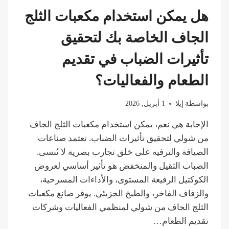
التي
يمكن
هل يمكن استخدام مكعبات الثلج
لنموذج
SL
الجاف الخاصة بك لتحقيق
واحد
دعمها
تأثيرات الضباب في تقديم
في
وقت
الطعام والفعاليات؟
واحد؟
بواسطة
إيلا
1 أبريل, 2026
الإجابة هي نعم، يمكن استخدام مكعبات الثلج الجاف
من شولي لتحقيق تأثيرات الضباب. تعتمد صناعات
الضيافة والترفيه على خلق تجارب بصرية لا تُنسى.
الضباب الثقيل والمنخفض هو تأثير أساسي لعروض
الكوكتيل الرفيعة المستوى، والأداءات المسرحية،
والزفاف الفاخر، والطبخ الجزيئي. يوفر صانع مكعبات
الثلج الجاف من شولي لمنظمي الفعاليات وشركات
تقديم الطعام…