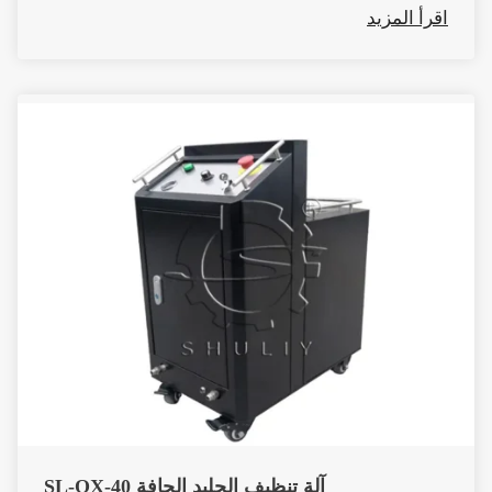
اقرأ المزيد
آلة تنظيف الجليد الجافة SL-QX-40