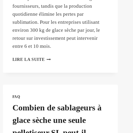
fournisseurs, tandis que la production
quotidienne élimine les pertes par
sublimation. Pour les entreprises utilisant
environ 300 kg de glace sèche par jour, le
retour sur investissement peut intervenir
entre 6 et 10 mois.
COMBIEN
LIRE LA SUITE
D'ÉCONOMIES
UN
DISTRIBUTEUR
DE
FRUITS
DE
FAQ
MER
Combien de sablageurs à
PEUT-
IL
glace sèche une seule
RÉALISER
GRÂCE
pelletiseur SL peut-il
À