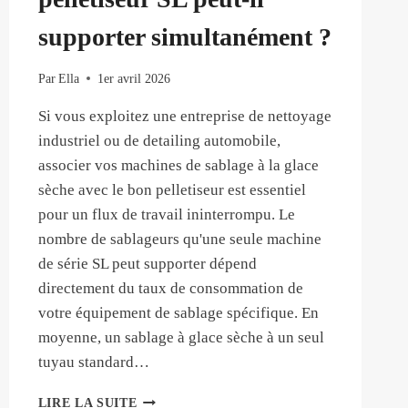
LA
supporter simultanément ?
PRODUCTION
DE
GLACE
Par
Ella
1er avril 2026
SÈCHE
Si vous exploitez une entreprise de nettoyage
SUR
SITE
industriel ou de detailing automobile,
?
associer vos machines de sablage à la glace
sèche avec le bon pelletiseur est essentiel
pour un flux de travail ininterrompu. Le
nombre de sablageurs qu'une seule machine
de série SL peut supporter dépend
directement du taux de consommation de
votre équipement de sablage spécifique. En
moyenne, un sablage à glace sèche à un seul
tuyau standard…
COMBIEN
LIRE LA SUITE