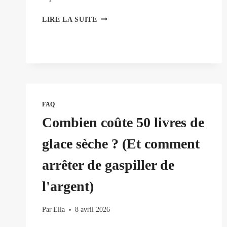
POUVEZ-
LIRE LA SUITE
VOUS
ACHETER
DE
LA
GLACE
SÈCHE
POUR
LES
FAQ
COCKTAILS
Combien coûte 50 livres de
?
OÙ
glace sèche ? (Et comment
EN
TROUVER
arrêter de gaspiller de
l'argent)
Par
Ella
8 avril 2026