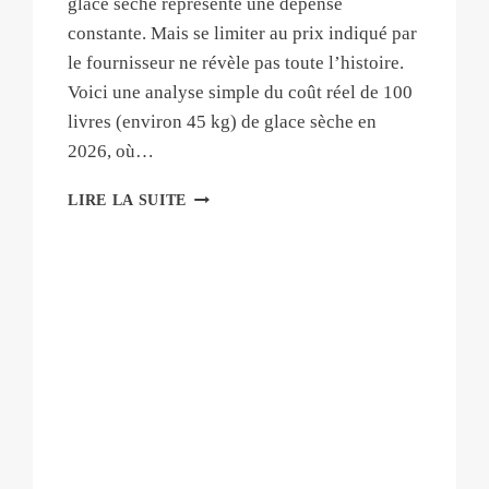
glace sèche représente une dépense
?
constante. Mais se limiter au prix indiqué par
le fournisseur ne révèle pas toute l’histoire.
Voici une analyse simple du coût réel de 100
livres (environ 45 kg) de glace sèche en
2026, où…
COMBIEN
LIRE LA SUITE
COÛTE
100
LB
DE
GLACE
SÈCHE
?
(GUIDE
2026)