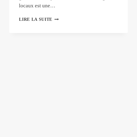
locaux est une…
POURQUOI
LIRE LA SUITE
UN
ATELIER
DE
DETAILING
AUTOMOBILE
DEVRAIT-
IL
INVESTIR
DANS
UN
SL-
50
PLUTÔT
QUE
D'ACHETER
DES
PELLETS
?