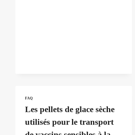
?
(ET
COMMENT
ARRÊTER
DE
GASPILLER
DE
L'ARGENT)
FAQ
Les pellets de glace sèche
utilisés pour le transport
de vaccins sensibles à la