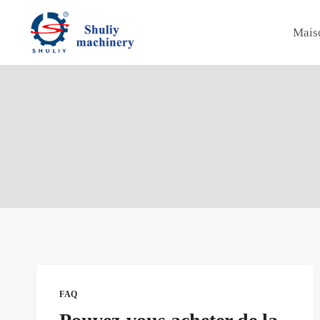
Aller
au
Mais
contenu
FAQ