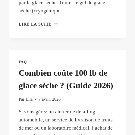
par la glace sèche. Traiter le gel de glace
sèche (cryogénique…
PREMIERS
LIRE LA SUITE
SECOURS
EN
CAS
DE
GLACE
SÈCHE
FAQ
:
Combien coûte 100 lb de
QUE
FAIRE
glace sèche ? (Guide 2026)
EN
CAS
DE
Par
Ella
7 avril, 2026
GELURE
Si vous gérez un atelier de detailing
OU
D’ASPHYXIE
automobile, un service de livraison de fruits
AU
de mer ou un laboratoire médical, l’achat de
CO2