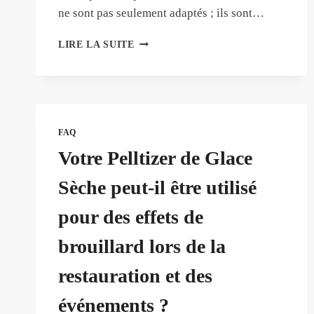
ne sont pas seulement adaptés ; ils sont…
LES
LIRE LA SUITE
PELLETS
DE
GLACE
SÈCHE
UTILISÉS
POUR
FAQ
LE
Votre Pelltizer de Glace
TRANSPORT
DE
Sèche peut-il être utilisé
VACCINS
SENSIBLES
pour des effets de
À
LA
brouillard lors de la
TEMPÉRATURE
PEUVENT-
restauration et des
ILS
ÊTRE
événements ?
UTILISÉS