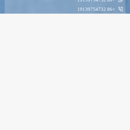
+86 19139754732
Zhengchang Jingkai Square ، East Hanghai Road ،
Etdz ، Zhengzhou ، Henan ، China