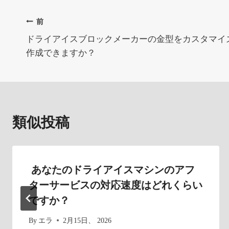
グ:
投
前
ドライアイスブロックメーカーの金型をカスタマイ
稿
作成できますか？
ナ
ビ
ゲ
類似投稿
ー
シ
あなたのドライアイスマシンのアフ
ョ
ターサービスの対応速度はどれくらい
ン
ですか？
By
エラ
2月15日、 2026