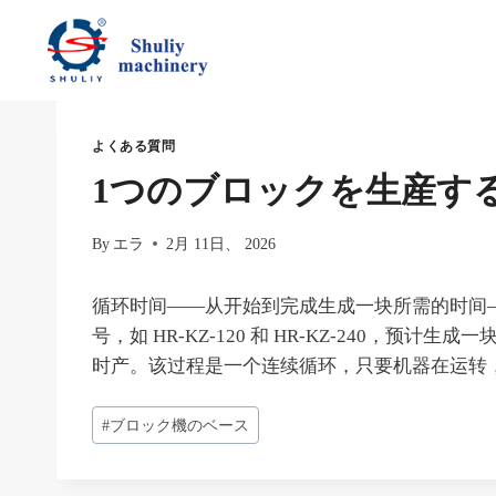
内
容
を
ス
キ
よくある質問
ッ
1つのブロックを生産す
プ
By
エラ
2月 11日、 2026
循环时间——从开始到完成生成一块所需的时间—
号，如 HR-KZ-120 和 HR-KZ-240，预计生成一
时产。该过程是一个连续循环，只要机器在运转
投
#
ブロック機のベース
稿
タ