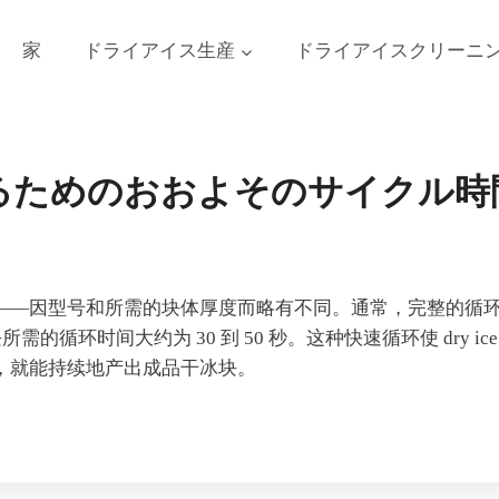
家
ドライアイス生産
ドライアイスクリーニ
るためのおおよそのサイクル時
—因型号和所需的块体厚度而略有不同。通常，完整的循环包
块所需的循环时间大约为 30 到 50 秒。这种快速循环使 dry ice m
，就能持续地产出成品干冰块。