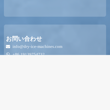
お問い合わせ
info@dry-ice-machines.com
+86 19139754732
+86 19139754732
Zhengshang Jingkai Square、East Hanghai Road、
ETDZ、Zhengzhou、Henan、China