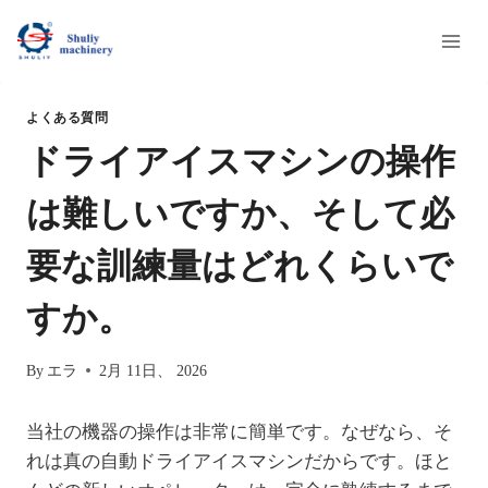
内
容
を
ス
よくある質問
キ
ドライアイスマシンの操作
ッ
プ
は難しいですか、そして必
要な訓練量はどれくらいで
すか。
By
エラ
2月 11日、 2026
当社の機器の操作は非常に簡単です。なぜなら、そ
れは真の自動ドライアイスマシンだからです。ほと