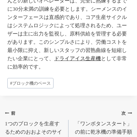
んどの新しいオペレーターは、完全に熟練するまで
に30分未満の訓練を必要とします。シーメンスのイ
ンターフェースは直感的であり、コア生産サイクル
はシステムロジックによって処理されるため、ユー
ザーは主に出力を監視し、原料供給を管理する必要
があります。このシンプルさにより、労働コストを
最小限に抑え、新しいスタッフの習熟曲線を短縮し
たい企業にとって、
ドライアイス生産機
として非常
に効率的です。
投
#
ブロック機のベース
稿
タ
グ:
投
前
次
1つのブロックを生産す
「ワンボタンスタート」
稿
るためのおおよそのサイ
の前に乾氷機の準備手順