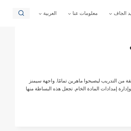
د الجاف
معلومات عنا
العربية
نا بسيط للغاية لأنه عبارة عن آلة ثلج جاف أوتوماتيكية حقيقية. يتطلب معظم المشغلين الجدد أقل من 30 دقيقة من التدريب ليصبحوا ماهرين تمامًا. واجهة سيمنز
وإدارة إمدادات المادة الخام. تجعل هذه البساطة منها