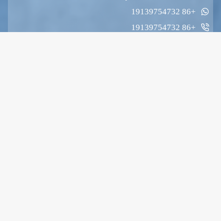
+86 19139754732
+86 19139754732
Zhengchang Jingkai Square ، East Hanghai Road ،
Etdz ، Zhengzhou ، Henan ، China