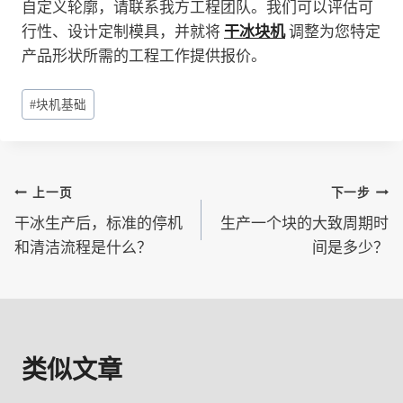
自定义轮廓，请联系我方工程团队。我们可以评估可
行性、设计定制模具，并就将
干冰块机
调整为您特定
产品形状所需的工程工作提供报价。
文
#
块机基础
章
标
签：
文
上一页
下一步
干冰生产后，标准的停机
生产一个块的大致周期时
章
和清洁流程是什么？
间是多少？
导
航
类似文章