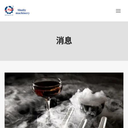
跳
到
内
容
消息