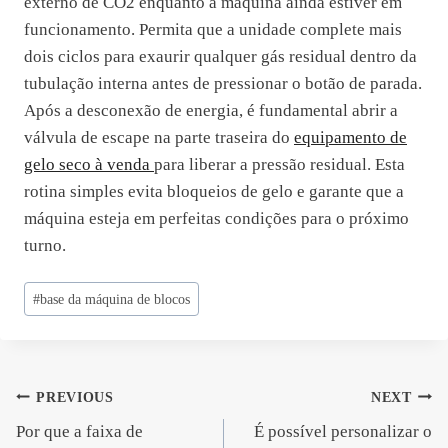
externo de CO2 enquanto a máquina ainda estiver em
funcionamento. Permita que a unidade complete mais
dois ciclos para exaurir qualquer gás residual dentro da
tubulação interna antes de pressionar o botão de parada.
Após a desconexão de energia, é fundamental abrir a
válvula de escape na parte traseira do
equipamento de
gelo seco à venda
para liberar a pressão residual. Esta
rotina simples evita bloqueios de gelo e garante que a
máquina esteja em perfeitas condições para o próximo
turno.
Post
#
base da máquina de blocos
Tags:
Navegação
PREVIOUS
NEXT
Por que a faixa de
É possível personalizar o
de