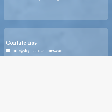
Contate-nos
info@dry-ice-machines.com
+86 19139754732
+86 19139754732
Zhengshang Jingkai Square, East Hanghai Road,
Etdz, Zhengzhou, Henan, China