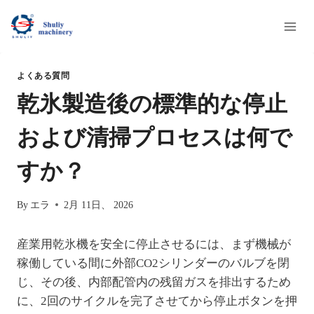
内
容
を
ス
よくある質問
キ
乾氷製造後の標準的な停止
ッ
プ
および清掃プロセスは何で
すか？
By
エラ
2月 11日、 2026
産業用乾氷機を安全に停止させるには、まず機械が
稼働している間に外部CO2シリンダーのバルブを閉
じ、その後、内部配管内の残留ガスを排出するため
に、2回のサイクルを完了させてから停止ボタンを押