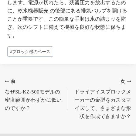
します。電源が切れたら、残留圧力を放出するため
に、
乾氷機器販売
の後部にある排気バルブを開ける
ことが重要です。この簡単な手順は氷の詰まりを防
ぎ、次のシフトに備えて機械を良好な状態に保ちま
す。
投
#
ブロック機のベース
稿
タ
グ:
投
前
次
なぜSL-KZ-500モデルの
ドライアイスブロックメ
稿
密度範囲がわずかに低い
ーカーの金型をカスタマ
ナ
のですか？
イズして、さまざまな形
状を作成できますか？
ビ
ゲ