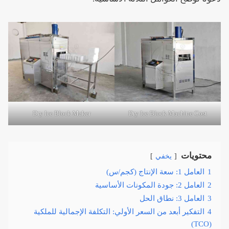
Dry Ice Block Maker
Dry Ice Block Machine Cost
محتويات
يخفي
1
العامل 1: سعة الإنتاج (كجم/س)
2
العامل 2: جودة المكونات الأساسية
3
العامل 3: نطاق الحل
4
التفكير أبعد من السعر الأولي: التكلفة الإجمالية للملكية
(TCO)