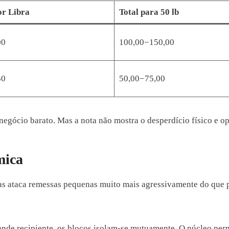
or Libra
Total para 50 lb
00
100,00−150,00
50
50,00−75,00
 negócio barato. Mas a nota não mostra o desperdício físico e 
mica
s ataca remessas pequenas muito mais agressivamente do que pal
ande recipiente, os blocos isolam-se mutuamente. O núcleo p