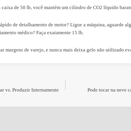
n
caixa de 50 lb, você mantém um cilindro de CO2 líquido barato
a
d
rápido de detalhamento de motor? Ligue a máquina, aguarde al
e
friamento médico? Faça exatamente 15 lb.
f
a
b
ar margens de varejo, e nunca mais deixa gelo não utilizado e
r
i
c
a
ç
ar vs. Produzir Internamente
Pode tocar na neve c
ã
o
d
e
g
r