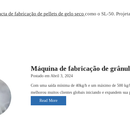
ta de fabricação de pellets de gelo seco
como o SL-50. Projet
Máquina de fabricação de grânulo
Postado em
Abril 3, 2024
Com uma saída mínima de 40kg/h e um máximo de 500 kg/h, 
melhorou muitos clientes globais iniciando e expandem sua
M
Read More
á
q
u
i