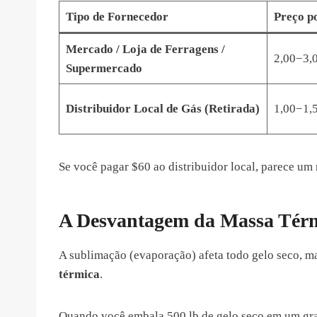
Tipo de Fornecedor
Preço p
Mercado / Loja de Ferragens /
2,00−3,
Supermercado
Distribuidor Local de Gás (Retirada)
1,00−1,
Se você pagar $60 ao distribuidor local, parece um
A Desvantagem da Massa Tér
A sublimação (evaporação) afeta todo gelo seco, ma
térmica
.
Quando você embala 500 lb de gelo seco em um gr