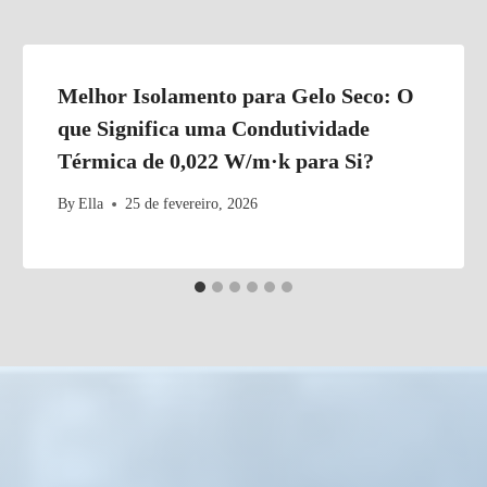
â
n
u
l
Melhor Isolamento para Gelo Seco: O
o
que Significa uma Condutividade
s
Térmica de 0,022 W/m·k para Si?
d
e
By
Ella
25 de fevereiro, 2026
g
e
l
o
s
e
c
o