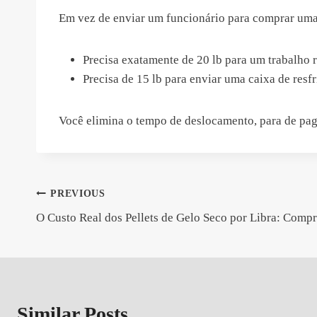
Em vez de enviar um funcionário para comprar uma 
Precisa exatamente de 20 lb para um trabalho 
Precisa de 15 lb para enviar uma caixa de res
Você elimina o tempo de deslocamento, para de pag
Navegação
PREVIOUS
O Custo Real dos Pellets de Gelo Seco por Libra: Compr
de
artigos
Similar Posts