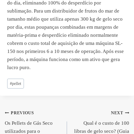
do dia, eliminando 100% do desperdício por
sublimação. Para um distribuidor de frutos do mar de
tamanho médio que utiliza apenas 300 kg de gelo seco
por dia, estas poupanças combinadas em margens de
matéria-prima e desperdício eliminado normalmente
cobrem o custo total de aquisição de uma máquina SL-
150 nos primeiros 6 a 10 meses de operação. Após esse
período, a máquina funciona como um ativo que gera
lucro puro.
Post
#
pellet
Tags:
Navegação
PREVIOUS
NEXT
Os Pellets de Gás Seco
Qual é o custo de 100
de
utilizados para o
libras de gelo seco? (Guia