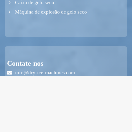
Caixa de gelo seco
Máquina de explosão de gelo seco
Contate-nos
info@dry-ice-machines.com
+86 19139754732
+86 19139754732
Zhengshang Jingkai Square, East Hanghai Road,
Etdz, Zhengzhou, Henan, China