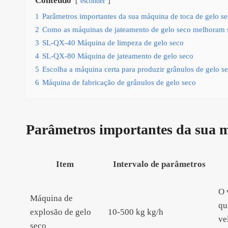
Conteúdo
esconder
1
Parâmetros importantes da sua máquina de toca de gelo s
2
Como as máquinas de jateamento de gelo seco melhoram s
3
SL-QX-40 Máquina de limpeza de gelo seco
4
SL-QX-80 Máquina de jateamento de gelo seco
5
Escolha a máquina certa para produzir grânulos de gelo s
6
Máquina de fabricação de grânulos de gelo seco
Parâmetros importantes da sua m
Item
Intervalo de parâmetros
O 
Máquina de
qu
explosão de gelo
10-500 kg kg/h
ve
seco