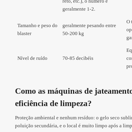
reto, etc.), o número é
geralmente 1-2.
O 
Tamanho e peso do
geralmente pesando entre
op
blaster
50-200 kg
ga
Eq
Nível de ruído
70-85 decibéis
co
pr
Como as máquinas de jateamento
eficiência de limpeza?
Proteção ambiental e nenhum resíduo: o gelo seco subl
poluição secundária, e o local é muito limpo após a l