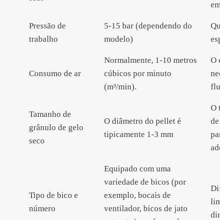
em
Pressão de
5-15 bar (dependendo do
Qu
trabalho
modelo)
es
Normalmente, 1-10 metros
O 
Consumo de ar
cúbicos por minuto
ne
(m³/min).
fl
O 
Tamanho de
O diâmetro do pellet é
de
grânulo de gelo
tipicamente 1-3 mm
pa
seco
ad
Equipado com uma
variedade de bicos (por
Di
Tipo de bico e
exemplo, bocais de
li
número
ventilador, bicos de jato
di